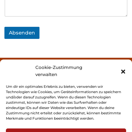
n
t
a
r
N
a
Absenden
c
h
r
i
c
h
Cookie-Zustimmung
t
NepalMedicalSupport e.V.
verwalten
c/o Uschi Münch
Daserweg 1
Um dir ein optimales Erlebnis zu bieten, verwenden wir
Technologien wie Cookies, um Geräteinformationen zu speichern
D-82436 Untereglfing
und/oder darauf zuzugreifen. Wenn du diesen Technologien
zustimmst, können wir Daten wie das Surfverhalten oder
» Presse
eindeutige IDs auf dieser Website verarbeiten. Wenn du deine
Zustimmung nicht erteilst oder zurückziehst, können bestimmte
» Spenden
Merkmale und Funktionen beeinträchtigt werden.
» Mitglied werden