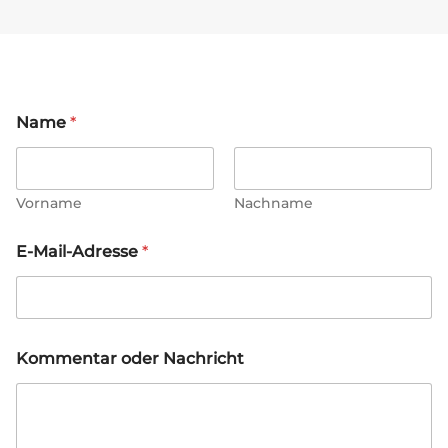
Name
*
Vorname
Nachname
E-Mail-Adresse
*
*
Kommentar oder Nachricht
K
o
m
m
e